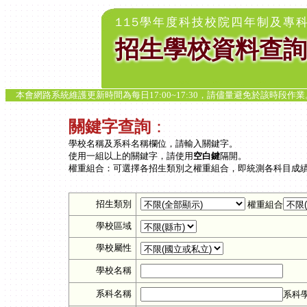
115學年度科技校院四年制及專
招生學校資料查詢
本會網路系統維護更新時間為每日17:00~17:30，請儘量避免於該時段
關鍵字查詢
：
學校名稱及系科名稱欄位，請輸入關鍵字。
使用一組以上的關鍵字，請使用
空白鍵
隔開。
權重組合：可選擇各招生類別之權重組合，即統測各科目成績
招生類別
權重組合
學校區域
學校屬性
學校名稱
系科名稱
系科